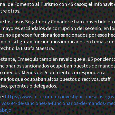
nal de Fomento al Turismo con 45 casos; el Infonavit
tre otros.
e los casos Segalmex y Conade se han convertido en 
s mayores escándalos de corrupción del sexenio, en lo
dos no aparecen funcionarios sancionados por esos he
mbio, sí figuran funcionarios implicados en temas co
echt o la Estafa Maestra.
stante, Emeequis también reveló que el 95 por cient
uncionarios sancionados ocupaban puestos de mando
 o medios. Menos del 5 por ciento corresponden a
onarios que ocupaban altos puestos directivos, staff
tivo, gerentes o delegados.
e:
https://www.m-x.com.mx/investigaciones/castigos
tivos-94-de-sanciones-a-funcionarios-de-mandos-med
abajo