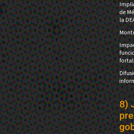
Impli
de Mé
la DE
Monto
Impac
funci
forta
Difus
infor
8) 
pre
gob