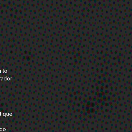
 lo
rador
l que
ndo