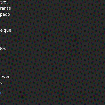
trol
urante
apado
te que
dos
mes en
s.
r-