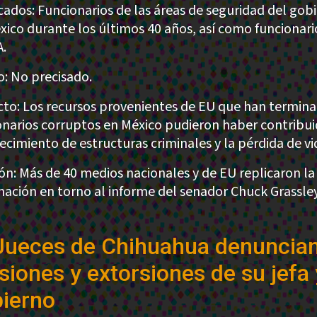
cados: Funcionarios de las áreas de seguridad del gob
xico durante los últimos 40 años, así como funcionari
A.
: No precisado.
to: Los recursos provenientes de EU que han termin
onarios corruptos en México pudieron haber contribui
lecimiento de estructuras criminales y la pérdida de vi
ión: Más de 40 medios nacionales y de EU replicaron la
mación en torno al informe del senador Chuck Grassley
Jueces de Chihuahua denuncia
siones y extorsiones de su jefa 
ierno