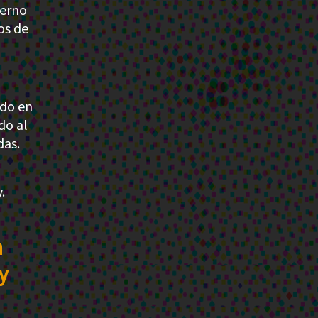
ierno
os de
ado en
do al
das.
.
n
y