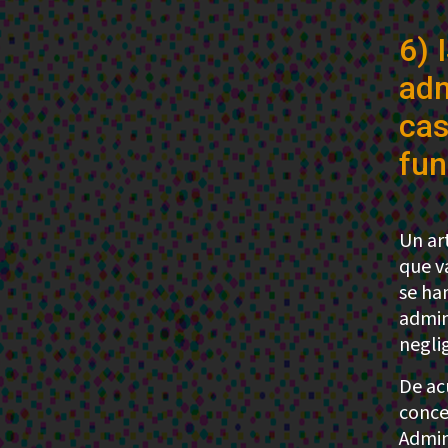
6) 
adm
cas
fun
Un ar
que v
se ha
admini
negli
De ac
conce
Admin