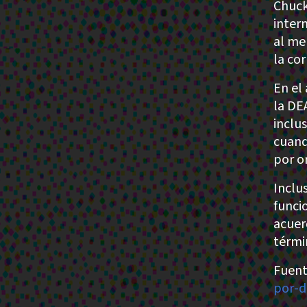
Chuck
inter
al me
la co
En el 
la DE
inclu
cuand
por o
Inclu
funci
acuer
térmi
Fuent
por-d