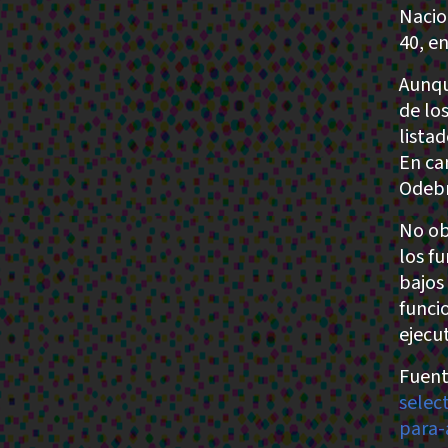
Nacio
40, en
Aunqu
de lo
lista
En ca
Odebr
No ob
los f
bajos
funci
ejecu
Fuent
selec
para-