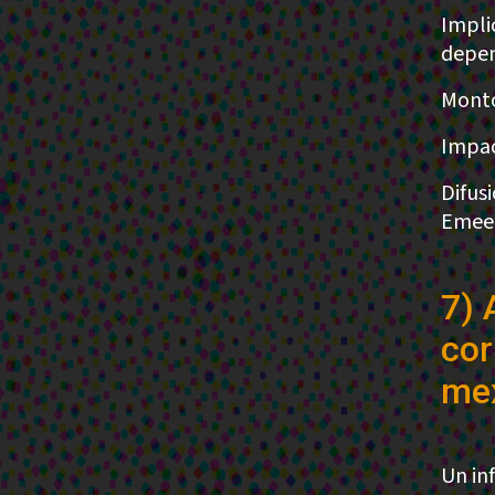
Impli
depen
Monto
Impac
Difus
Emeeq
7) 
cor
mex
Un in