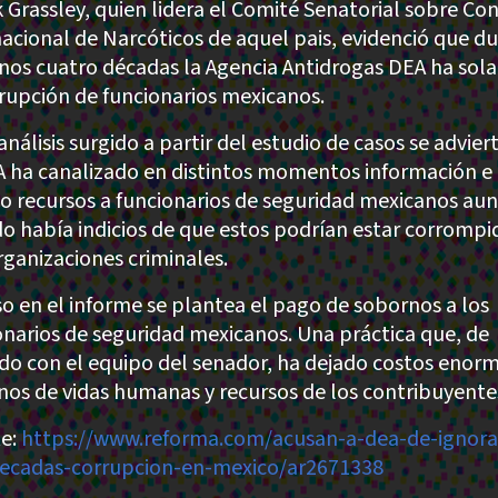
 Grassley, quien lidera el Comité Senatorial sobre Con
nacional de Narcóticos de aquel pais, evidenció que d
nos cuatro décadas la Agencia Antidrogas DEA ha sol
rrupción de funcionarios mexicanos.
análisis surgido a partir del estudio de casos se advier
A ha canalizado en distintos momentos información e
so recursos a funcionarios de seguridad mexicanos aun
o había indicios de que estos podrían estar corrompi
rganizaciones criminales.
so en el informe se plantea el pago de sobornos a los
onarios de seguridad mexicanos. Una práctica que, de
do con el equipo del senador, ha dejado costos enor
nos de vidas humanas y recursos de los contribuyente
e:
https://www.reforma.com/acusan-a-dea-de-ignora
ecadas-corrupcion-en-mexico/ar2671338