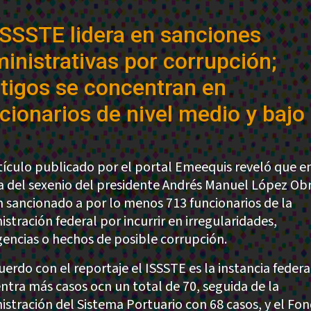
ISSSTE lidera en sanciones
inistrativas por corrupción;
tigos se concentran en
cionarios de nivel medio y bajo
tículo publicado por el portal Emeequis reveló que en
a del sexenio del presidente Andrés Manuel López Ob
n sancionado a por lo menos 713 funcionarios de la
stración federal por incurrir en irregularidades,
gencias o hechos de posible corrupción.
uerdo con el reportaje el ISSSTE es la instancia federa
ntra más casos ocn un total de 70, seguida de la
istración del Sistema Portuario con 68 casos, y el Fo