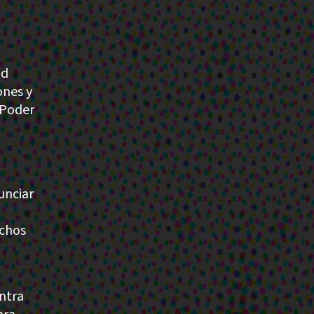
ad
ones y
 Poder
unciar
echos
ntra