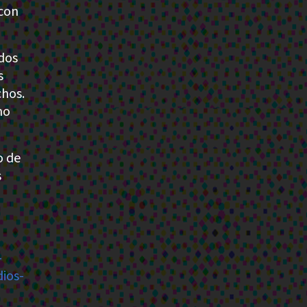
 con
dos
s
chos.
mo
o de
s
-
ios-