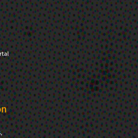
rtal
ón
,