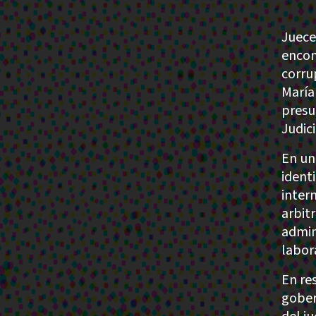
Juece
encon
corru
María
presu
Judic
En un
identi
inter
arbit
admin
labor
En re
gober