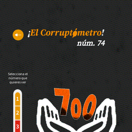
núm. 74
Selecciona el
número que
quieres ver