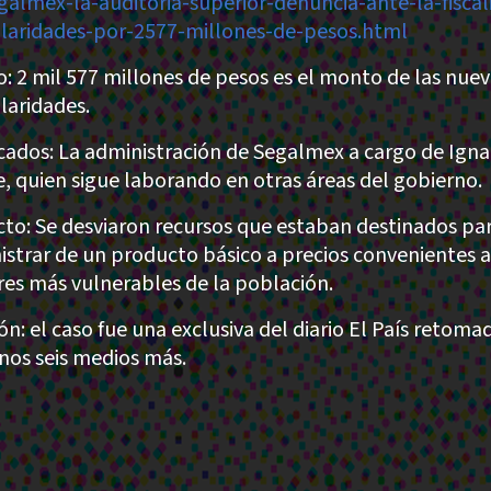
galmex-la-auditoria-superior-denuncia-ante-la-fiscal
ularidades-por-2577-millones-de-pesos.html
: 2 mil 577 millones de pesos es el monto de las nuev
ularidades.
cados: La administración de Segalmex a cargo de Igna
e, quien sigue laborando en otras áreas del gobierno.
to: Se desviaron recursos que estaban destinados pa
istrar de un producto básico a precios convenientes a
res más vulnerables de la población.
ón: el caso fue una exclusiva del diario El País retoma
nos seis medios más.