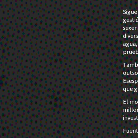
Sigue
gesti
sexen
diver
agua,
prueb
Tambi
outso
Esesp
que g
El mo
millon
inves
Fuent