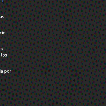
ia-
as
cio
ra
 los
da por