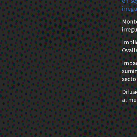
en-se
irreg
Monto
irreg
Impli
Ovall
Impac
sumin
secto
Difusi
al me