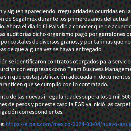
n y siguen apareciendo irregularidades ocurridas en la
ón de Segalmex durante los primeros años del actual
io. Ahora el diario El País dio a conocer que de acuerd
sas auditorías dicho organismo pagó por garrafones d
 por costales de diversos granos, y por tarimas que no
as de que alguna vez se hayan entregado.
én se identificaron contratos otorgados para servicio
urcing con empresas como Team Business Manageme
a sin que exista justificación adecuada ni documentos
aranticen que se cumplió con lo contratado.
nto de las nuevas irregularidades supera los 2 mil 500
es de pesos y por este caso la FGR ya inició las carpe
tigación correspondientes.
e:
https://elpais.com/mexico/2024-08-04/nuevo-aguj