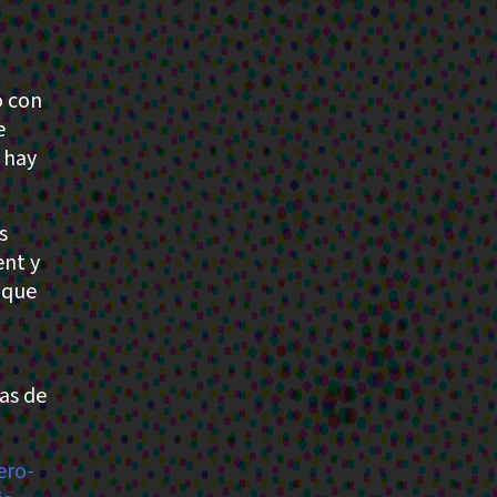
o con
e
 hay
s
nt y
 que
tas de
ero-