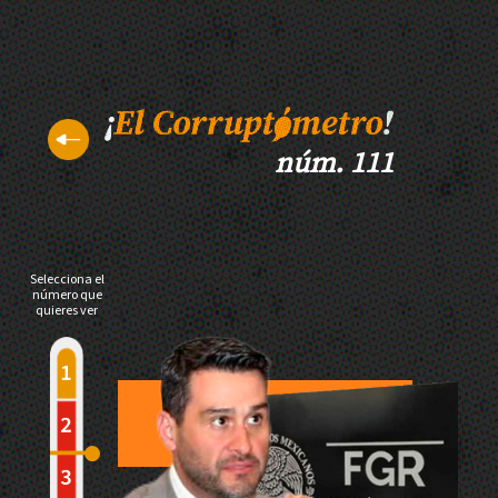
núm. 111
Selecciona el
número que
quieres ver