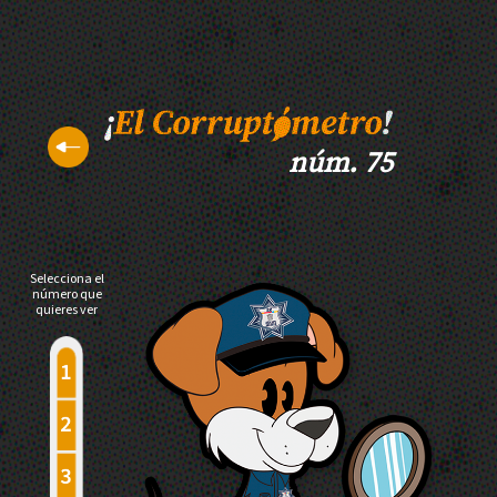
núm. 75
Selecciona el
número que
quieres ver