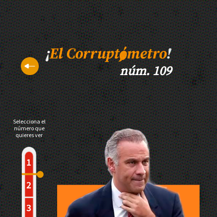
núm. 109
Selecciona el
número que
quieres ver