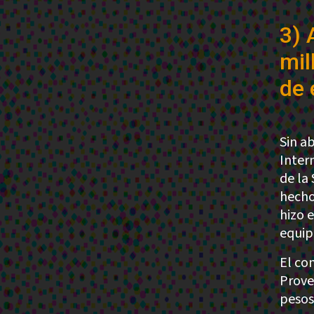
3) 
mil
de 
Sin a
Inter
de la 
hecho
hizo 
equip
El co
Prove
pesos