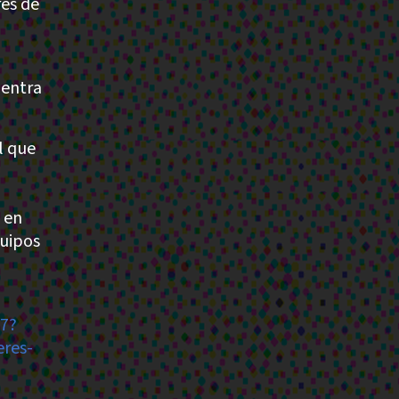
res de
uentra
l que
 en
quipos
77?
res-