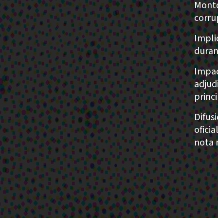
Monto
corru
Impli
duran
Impac
adjud
princ
Difus
ofici
nota 