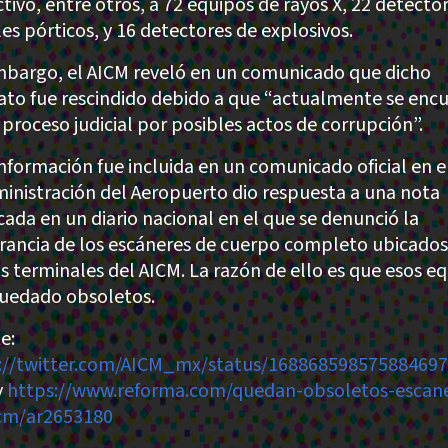
ctivo, entre otros, a 72 equipos de rayos X, 22 detecto
es pórticos, y 16 detectores de explosivos.
mbargo, el AICM reveló en un comunicado que dicho
ato fue rescindido debido a que “actualmente se enc
 proceso judicial por posibles actos de corrupción”.
información fue incluida en un comunicado oficial en e
ministración del Aeropuerto dio respuesta a una nota
cada en un diario nacional en el que se denunció la
rancia de los escáneres de cuerpo completo ubicados
os terminales del AICM. La razón de ello es que esos e
uedado obsoletos.
e:
://twitter.com/AICM_mx/status/16886859857588469
y
https://www.reforma.com/quedan-obsoletos-escane
cm/ar2653180