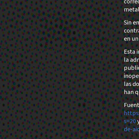
corre
metal
Sin e
contr
en un
Esta 
la ad
publi
inope
las d
han q
Fuent
https
s=20
de-ai