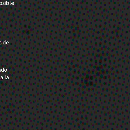
osible
s de
ado
a la