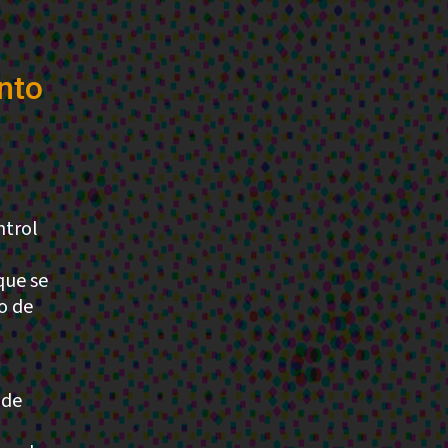
nto
ntrol
que se
o de
 de