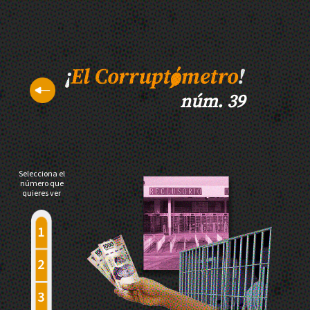
núm. 39
Selecciona el
número que
quieres ver