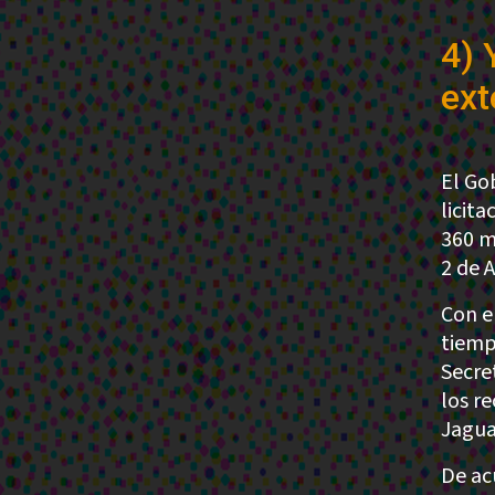
4) 
ext
El Go
licit
360 m
2 de 
Con e
tiemp
Secre
los r
Jagua
De ac