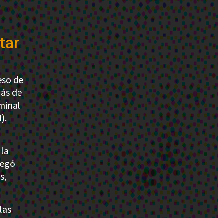
itar
eso de
más de
minal
).
 la
regó
s,
las