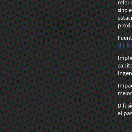
refer
sino 
estac
próxi
Fuent
sin-li
Impli
capit
Ingen
Impac
mejor
Difus
el pa