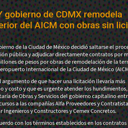
Y gobierno de CDMX remodela
erior del AICM con obras sin lic
bierno de la Ciudad de México decidió saltarse el proc
ación pública y adjudicar directamente contratos por 
illones de pesos por obras de remodelación de la ter
Aeropuerto Internacional de la Ciudad de México (AICM
l argumento de que hacer una licitación llevaría más
o y costo y que es urgente atender los hundimientos,
taría de Obras y Servicios del gobierno capitalino ent
ecursos a las compañías Alfa Proveedores y Contratista
r Ingenieros y Constructores y Cemex Concretos.
uerdo con los términos establecidos en los contratos 