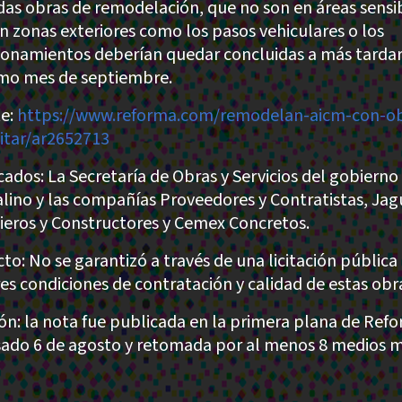
idas obras de remodelación, que no son en áreas sensi
en zonas exteriores como los pasos vehiculares o los
ionamientos deberían quedar concluidas a más tardar
mo mes de septiembre.
e:
https://www.reforma.com/remodelan-aicm-con-ob
citar/ar2652713
cados: La Secretaría de Obras y Servicios del gobierno
alino y las compañías Proveedores y Contratistas, Jag
ieros y Constructores y Cemex Concretos.
to: No se garantizó a través de una licitación pública 
es condiciones de contratación y calidad de estas obr
ión: la nota fue publicada en la primera plana de Ref
sado 6 de agosto y retomada por al menos 8 medios m