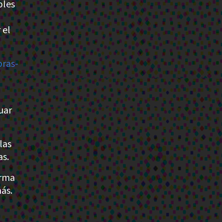
bles
 el
ras-
uar
las
as.
orma
ás.