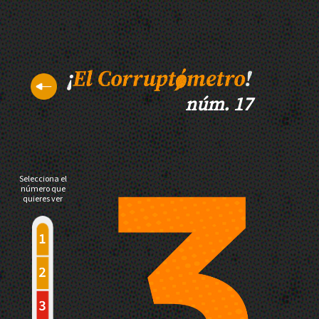
núm. 17
Selecciona el
número que
quieres ver