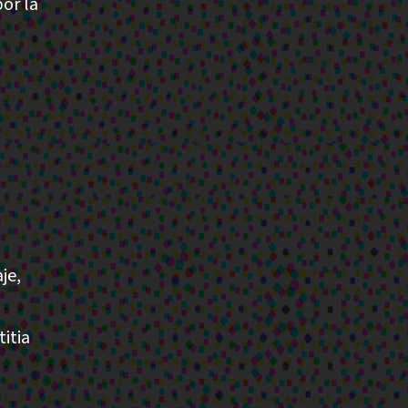
or la
je,
itia