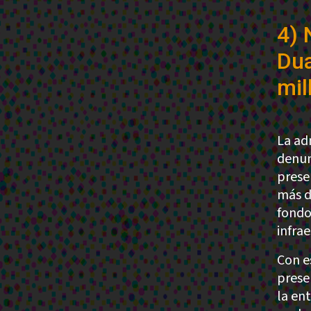
4) 
Dua
mil
La ad
denun
prese
más d
fondo
infra
Con e
prese
la en