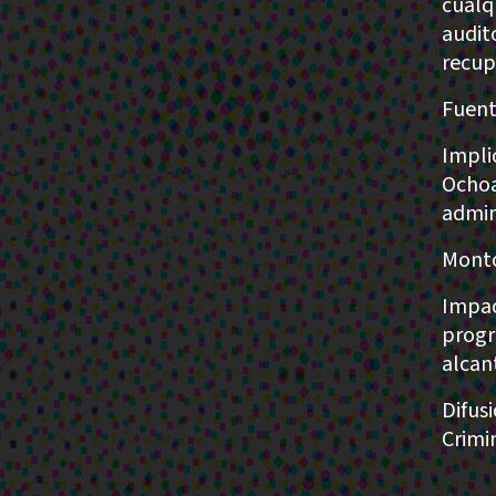
cualq
audit
recup
Fuent
Impli
Ochoa
admin
Monto
Impac
progr
alcant
Difus
Crimin