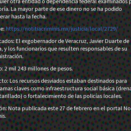
uier otra entidad o dependencia federal examinados p
oría. La mayor parte de ese dinero no se ha podido
erar hasta la fecha.
e:
https://notitiacriminis.mx/justicia/local/2729/
cados: El exgobernador de Veracruz, Javier Duarte de
, y los funcionarios que resulten responsables de su
istración.
: 2 mil 243 millones de pesos.
to: Los recursos desviados estaban destinados para
amas claves como infraestructura social básica (drena
arillado) o fortalecimiento de las policías locales.
ión: Nota publicada este 27 de febrero en el portal Not
is.