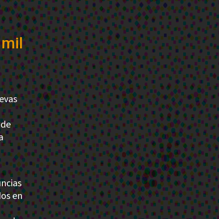
 mil
uevas
 de
a
ncias
dos en