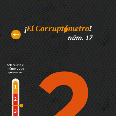
núm. 17
Selecciona el
número que
quieres ver