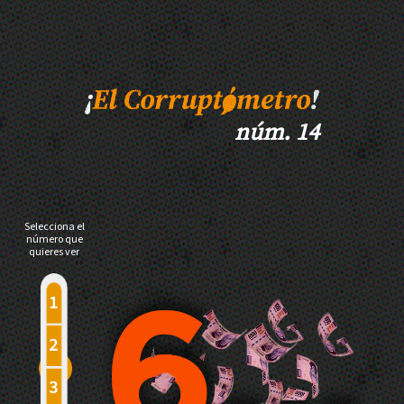
núm. 14
Selecciona el
número que
quieres ver