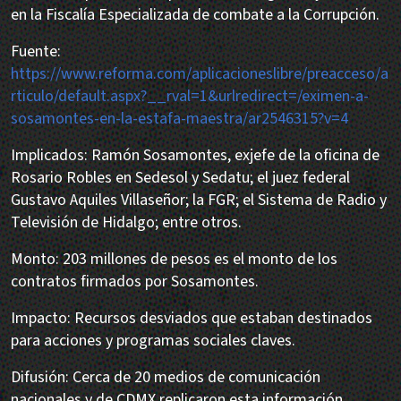
en la Fiscalía Especializada de combate a la Corrupción.
Fuente:
https://www.reforma.com/aplicacioneslibre/preacceso/a
rticulo/default.aspx?__rval=1&urlredirect=/eximen-a-
sosamontes-en-la-estafa-maestra/ar2546315?v=4
Implicados: Ramón Sosamontes, exjefe de la oficina de
Rosario Robles en Sedesol y Sedatu; el juez federal
Gustavo Aquiles Villaseñor; la FGR; el Sistema de Radio y
Televisión de Hidalgo; entre otros.
Monto: 203 millones de pesos es el monto de los
contratos firmados por Sosamontes.
Impacto: Recursos desviados que estaban destinados
para acciones y programas sociales claves.
Difusión: Cerca de 20 medios de comunicación
nacionales y de CDMX replicaron esta información.