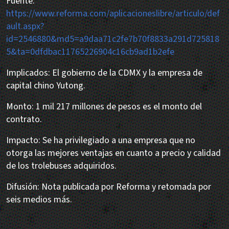
Fuente:
https://www.reforma.com/aplicacioneslibre/articulo/def
ault.aspx?
id=2546880&md5=a9daa71c2fe7b70f8833a291d725818
5&ta=0dfdbac11765226904c16cb9ad1b2efe
Implicados: El gobierno de la CDMX y la empresa de
capital chino Yutong.
Monto: 1 mil 217 millones de pesos es el monto del
contrato.
Impacto: Se ha privilegiado a una empresa que no
otorga las mejores ventajas en cuanto a precio y calidad
de los trolebuses adquiridos.
Difusión: Nota publicada por Reforma y retomada por
seis medios más.