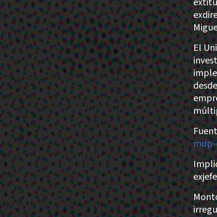
extitu
exdir
Migue
El Un
inves
imple
desde
empre
múlti
Fuent
mdp-d
Impli
exjef
Monto
irreg