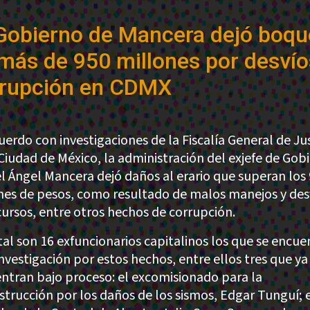
Gobierno de Mancera dejó boqu
más de 950 millones por desvío
rrupción en CDMX
uerdo con investigaciones de la Fiscalía General de Jus
 Ciudad de México, la administración del exjefe de Gob
l Ángel Mancera dejó daños al erario que superan los
nes de pesos, como resultado de malos manejos y des
cursos, entre otros hechos de corrupción.
tal son 16 exfuncionarios capitalinos los que se encue
investigación por estos hechos, entre ellos tres que ya
ntran bajo proceso: el excomisionado para la
strucción por los daños de los sismos, Edgar Tunguí; 