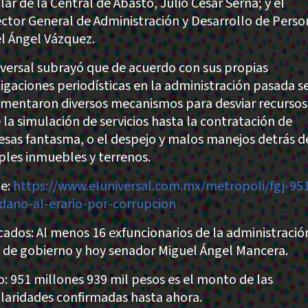
lar de la Central de Abasto, Julio Cesar Serna; y el
ector General de Administración y Desarrollo de Perso
l Ángel Vázquez.
iversal subrayó que de acuerdo con sus propias
tigaciones periodísticas en la administración pasada s
mentaron diversos mecanismos para desviar recursos
 la simulación de servicios hasta la contratación de
sas fantasma, o el despejo y malos manejos detrás d
ples inmuebles y terrenos.
e:
https://www.eluniversal.com.mx/metropoli/fgj-95
ano-al-erario-por-corrupcion
cados: Al menos 16 exfuncionarios de la administració
e de gobierno y hoy senador Miguel Ángel Mancera.
: 951 millones 939 mil pesos es el monto de las
ularidades confirmadas hasta ahora.