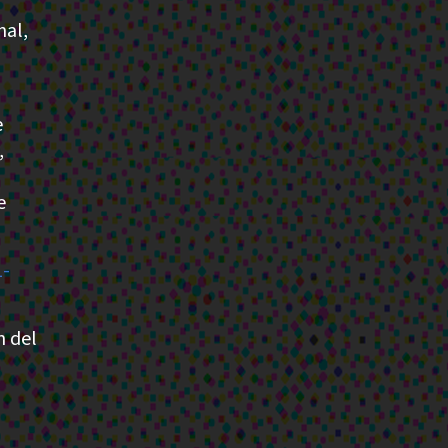
nal,
e
,
e
1-
n del