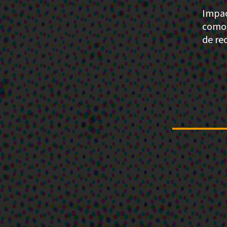
Impac
como 
de re