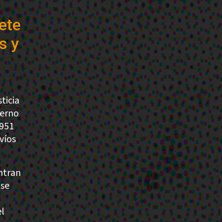
ete
s y
ticia
ierno
 951
víos
ntran
 se
el