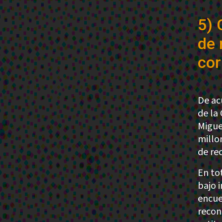
5) 
de 
co
De ac
de la
Migue
millo
de re
En to
bajo 
encue
recon