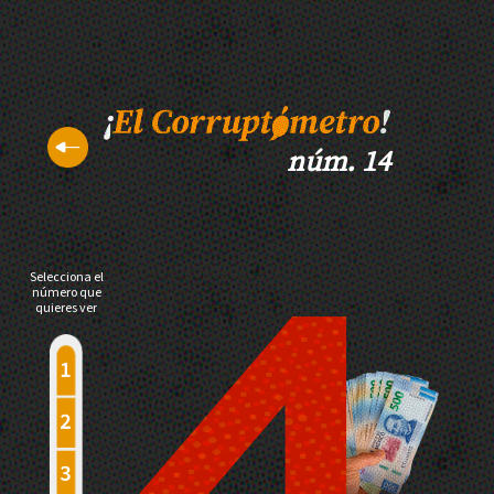
núm. 14
Selecciona el
número que
quieres ver